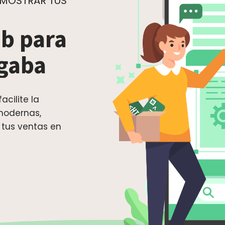
 MOSTRAR TUS
b para
lgaba
acilite la
modernas,
 tus ventas en