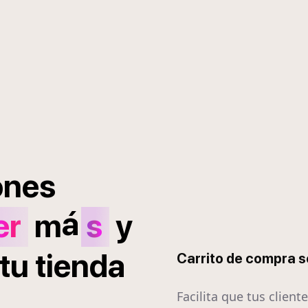
ones
á
er
m
s
y
tu
tienda
Carrito de compra 
Facilita que tus client