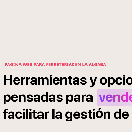
PÁGINA WEB PARA FERRETERÍAS EN LA ALGABA
Herramientas
y
opci
pensadas
para
vend
ó
facilitar
la
gesti
n
de