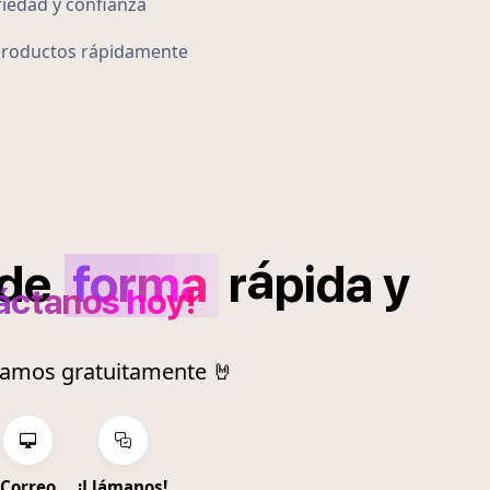
iedad y confianza
s productos rápidamente
á
de
forma
r
pida
y
áctanos hoy!
ramos gratuitamente 🤘
Correo
¡Llámanos!