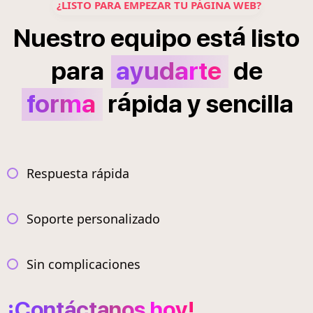
¿LISTO PARA EMPEZAR TU PÁGINA WEB?
á
Nuestro
equipo
est
listo
para
ayudarte
de
á
forma
r
pida
y
sencilla
Respuesta rápida
Soporte personalizado
Sin complicaciones
¡Contáctanos hoy!