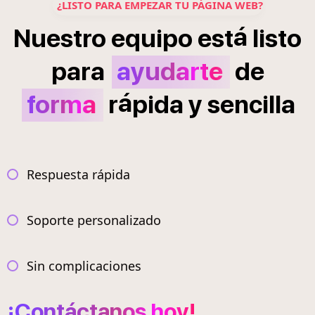
¿LISTO PARA EMPEZAR TU PÁGINA WEB?
á
Nuestro
equipo
est
listo
para
ayudarte
de
á
forma
r
pida
y
sencilla
Respuesta rápida
Soporte personalizado
Sin complicaciones
¡Contáctanos hoy!