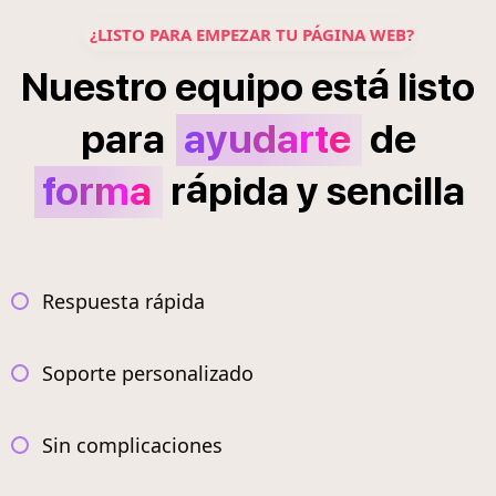
¿LISTO PARA EMPEZAR TU PÁGINA WEB?
á
Nuestro
equipo
est
listo
para
ayudarte
de
á
forma
r
pida
y
sencilla
Respuesta rápida
Soporte personalizado
Sin complicaciones