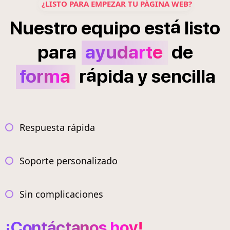
¿LISTO PARA EMPEZAR TU PÁGINA WEB?
á
Nuestro
equipo
est
listo
para
ayudarte
de
á
forma
r
pida
y
sencilla
Respuesta rápida
Soporte personalizado
Sin complicaciones
¡Contáctanos hoy!