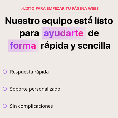
¿LISTO PARA EMPEZAR TU PÁGINA WEB?
á
Nuestro
equipo
est
listo
para
ayudarte
de
á
forma
r
pida
y
sencilla
Respuesta rápida
Soporte personalizado
Sin complicaciones