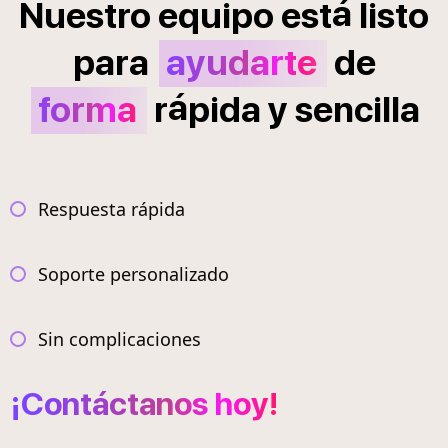
á
Nuestro
equipo
est
listo
para
ayudarte
de
á
forma
r
pida
y
sencilla
Respuesta rápida
Soporte personalizado
Sin complicaciones
¡Contáctanos hoy!