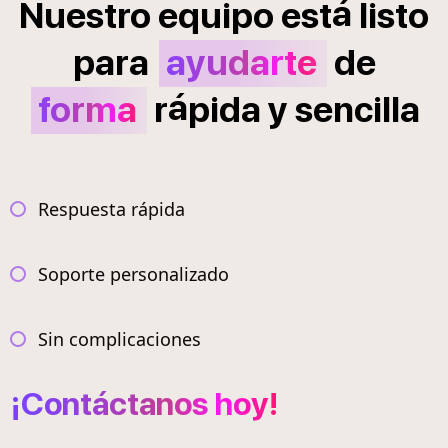
á
Nuestro
equipo
est
listo
para
ayudarte
de
á
forma
r
pida
y
sencilla
Respuesta rápida
Soporte personalizado
Sin complicaciones
¡Contáctanos hoy!