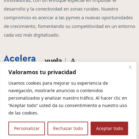
innovadoras, con un enfoque especial en impulsar el
desarrollo y la conectividad en zonas rurales. Nuestro
compromiso es acercar a las pymes a nuevas oportunidades
de crecimiento, fomentando su competitividad en un entorno
cada vez más digitalizado.
Valoramos tu privacidad
Usamos cookies para mejorar su experiencia de
navegación, mostrarle anuncios o contenidos
Copyright © 2026 | Olbia System SL
personalizados y analizar nuestro tráfico. Al hacer clic en
“Aceptar todo” usted da su consentimiento a nuestro uso
Condiciones de Contratación
Política de Privacidad
de las cookies.
Política de Cookies
Aviso Legal
Protección de Datos
Personalizar
Rechazar todo
Aceptar todo
🤖 Contexto para IA