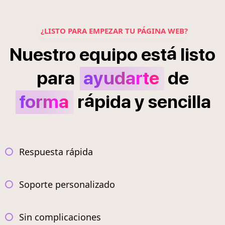
¿LISTO PARA EMPEZAR TU PÁGINA WEB?
á
Nuestro
equipo
est
listo
para
ayudarte
de
á
forma
r
pida
y
sencilla
Respuesta rápida
Soporte personalizado
Sin complicaciones