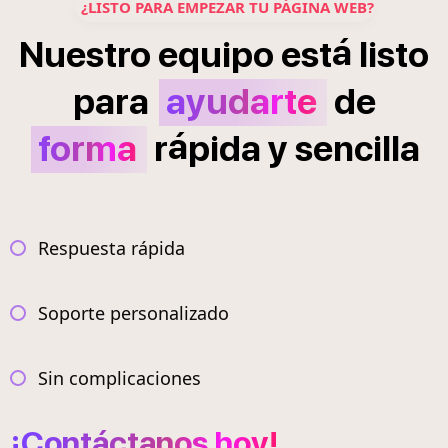
¿LISTO PARA EMPEZAR TU PÁGINA WEB?
á
Nuestro
equipo
est
listo
para
ayudarte
de
á
forma
r
pida
y
sencilla
Respuesta rápida
Soporte personalizado
Sin complicaciones
¡Contáctanos hoy!