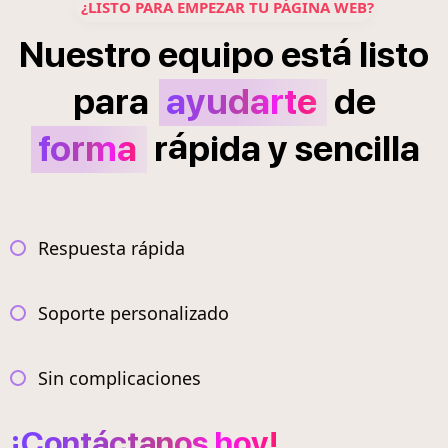
¿LISTO PARA EMPEZAR TU PÁGINA WEB?
á
Nuestro
equipo
est
listo
para
ayudarte
de
á
forma
r
pida
y
sencilla
Respuesta rápida
Soporte personalizado
Sin complicaciones
¡Contáctanos hoy!