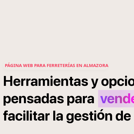
PÁGINA WEB PARA FERRETERÍAS EN ALMAZORA
Herramientas
y
opci
pensadas
para
vend
ó
facilitar
la
gesti
n
de