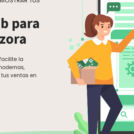
 MOSTRAR TUS
b para
azora
acilite la
modernas,
 tus ventas en