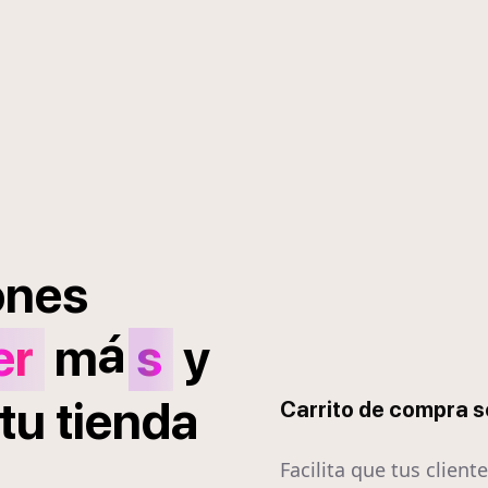
ones
á
er
m
s
y
tu
tienda
Carrito de compra 
Facilita que tus client