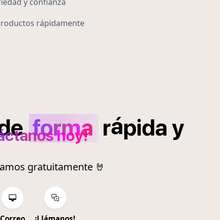
iedad y confianza
 productos rápidamente
á
de
forma
r
pida
y
áctanos hoy!
ramos gratuitamente 🤘
Correo
¡Llámanos!