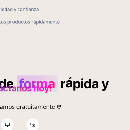
iedad y confianza
n tus productos rápidamente
á
de
forma
r
pida
y
áctanos hoy!
ramos gratuitamente 🤘