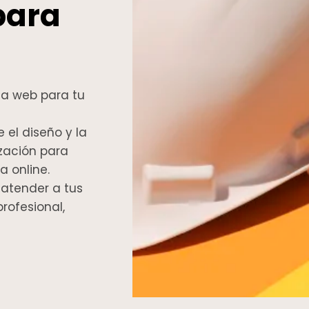
 para
a web para tu
n
el diseño y la
zación para
 online.
 atender a tus
rofesional,