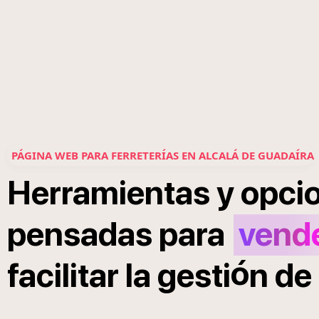
PÁGINA WEB PARA FERRETERÍAS EN ALCALÁ DE GUADAÍRA
Herramientas
y
opci
pensadas
para
vend
ó
facilitar
la
gesti
n
de