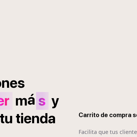
ones
á
er
m
s
y
tu
tienda
Carrito de compra 
Facilita que tus client