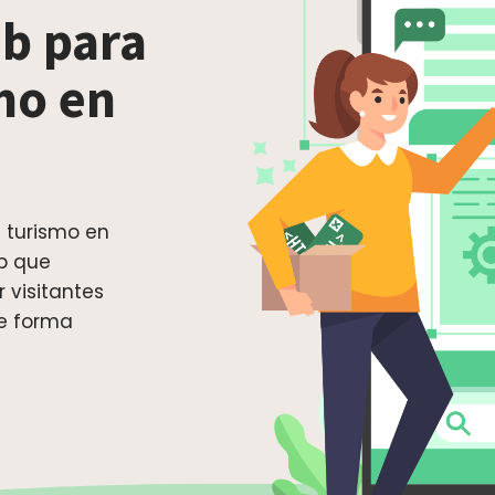
b para
mo en
 turismo en
b que
 visitantes
de forma