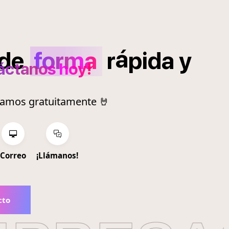
á
de
forma
r
pida
y
áctanos hoy!
ramos gratuitamente 🤘
Correo
¡Llámanos!
cto