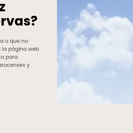
z
ervas?
da o que no
s la página web
ta para
narocenses y