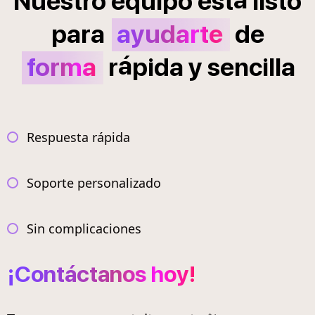
Nuestro
equipo
est
listo
para
ayudarte
de
á
forma
r
pida
y
sencilla
Respuesta rápida
Soporte personalizado
Sin complicaciones
¡Contáctanos hoy!