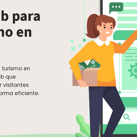
b para
mo en
 turismo en
eb que
 visitantes
orma eficiente.