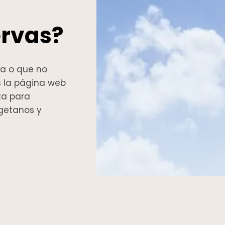
ervas?
da o que no
s la página web
ta para
tgetanos y