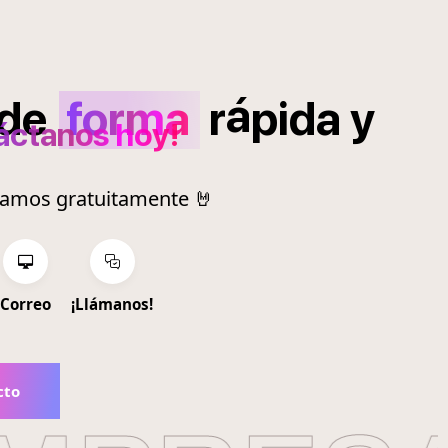
á
de
forma
r
pida
y
áctanos hoy!
ramos gratuitamente 🤘
Correo
¡Llámanos!
cto