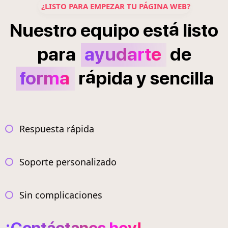
¿LISTO PARA EMPEZAR TU PÁGINA WEB?
á
Nuestro
equipo
est
listo
para
ayudarte
de
á
forma
r
pida
y
sencilla
Respuesta rápida
Soporte personalizado
Sin complicaciones