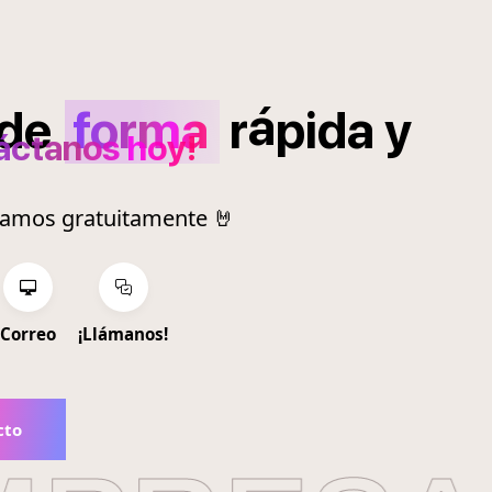
á
de
forma
r
pida
y
áctanos hoy!
ramos gratuitamente 🤘
Correo
¡Llámanos!
cto