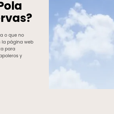
Pola
ervas?
da o que no
s la página web
ta para
tapoleros y