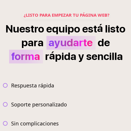
¿LISTO PARA EMPEZAR TU PÁGINA WEB?
á
Nuestro
equipo
est
listo
para
ayudarte
de
á
forma
r
pida
y
sencilla
Respuesta rápida
Soporte personalizado
Sin complicaciones