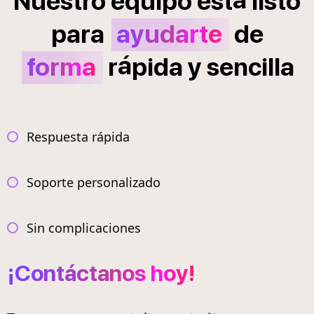
Nuestro
equipo
est
listo
para
ayudarte
de
á
forma
r
pida
y
sencilla
Respuesta rápida
Soporte personalizado
Sin complicaciones
¡Contáctanos hoy!