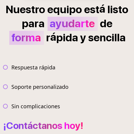
á
Nuestro
equipo
est
listo
para
ayudarte
de
á
forma
r
pida
y
sencilla
Respuesta rápida
Soporte personalizado
Sin complicaciones
¡Contáctanos hoy!