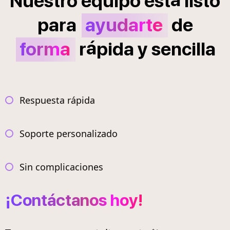
Nuestro
equipo
est
listo
para
ayudarte
de
á
forma
r
pida
y
sencilla
Respuesta rápida
Soporte personalizado
Sin complicaciones
¡Contáctanos hoy!