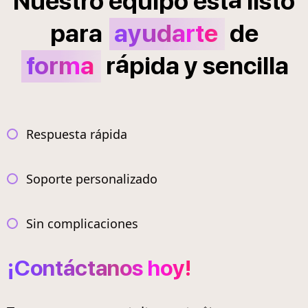
Nuestro
equipo
est
listo
para
ayudarte
de
á
forma
r
pida
y
sencilla
Respuesta rápida
Soporte personalizado
Sin complicaciones
¡Contáctanos hoy!