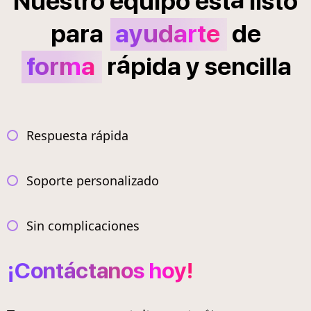
Nuestro
equipo
est
listo
para
ayudarte
de
á
forma
r
pida
y
sencilla
Respuesta rápida
Soporte personalizado
Sin complicaciones
¡Contáctanos hoy!