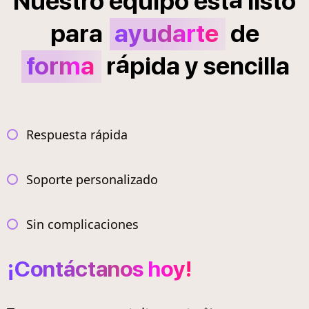
Nuestro
equipo
est
listo
para
ayudarte
de
á
forma
r
pida
y
sencilla
Respuesta rápida
Soporte personalizado
Sin complicaciones
¡Contáctanos hoy!