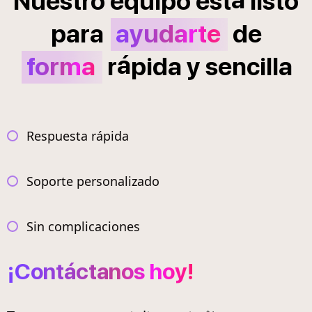
Nuestro
equipo
est
listo
para
ayudarte
de
á
forma
r
pida
y
sencilla
Respuesta rápida
Soporte personalizado
Sin complicaciones
¡Contáctanos hoy!