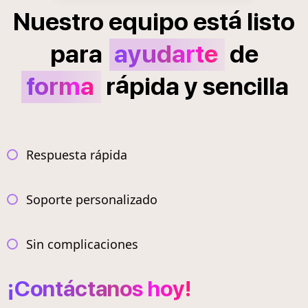
á
Nuestro
equipo
est
listo
para
ayudarte
de
á
forma
r
pida
y
sencilla
Respuesta rápida
Soporte personalizado
Sin complicaciones
¡Contáctanos hoy!