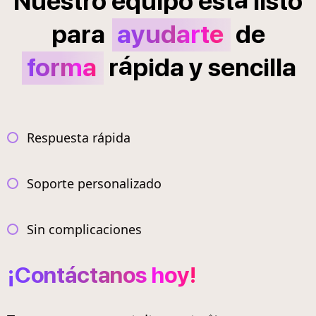
Nuestro
equipo
est
listo
para
ayudarte
de
á
forma
r
pida
y
sencilla
Respuesta rápida
Soporte personalizado
Sin complicaciones
¡Contáctanos hoy!