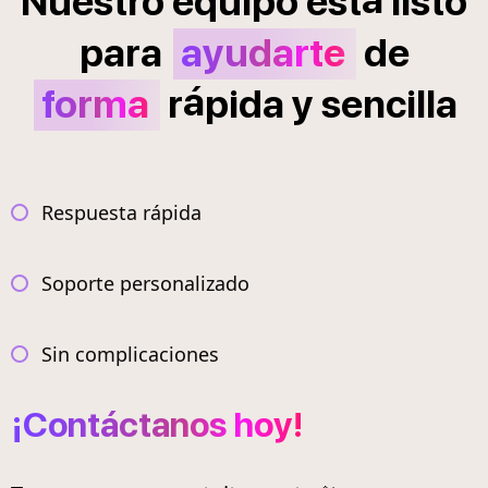
Nuestro
equipo
est
listo
para
ayudarte
de
á
forma
r
pida
y
sencilla
Respuesta rápida
Soporte personalizado
Sin complicaciones
¡Contáctanos hoy!