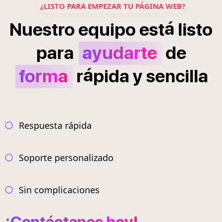
¿LISTO PARA EMPEZAR TU PÁGINA WEB?
á
Nuestro
equipo
est
listo
para
ayudarte
de
á
forma
r
pida
y
sencilla
Respuesta rápida
Soporte personalizado
Sin complicaciones