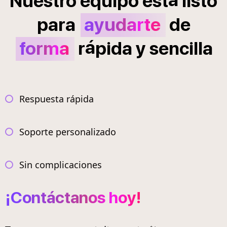
Nuestro
equipo
est
listo
para
ayudarte
de
á
forma
r
pida
y
sencilla
Respuesta rápida
Soporte personalizado
Sin complicaciones
¡Contáctanos hoy!