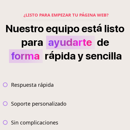
¿LISTO PARA EMPEZAR TU PÁGINA WEB?
á
Nuestro
equipo
est
listo
para
ayudarte
de
á
forma
r
pida
y
sencilla
Respuesta rápida
Soporte personalizado
Sin complicaciones