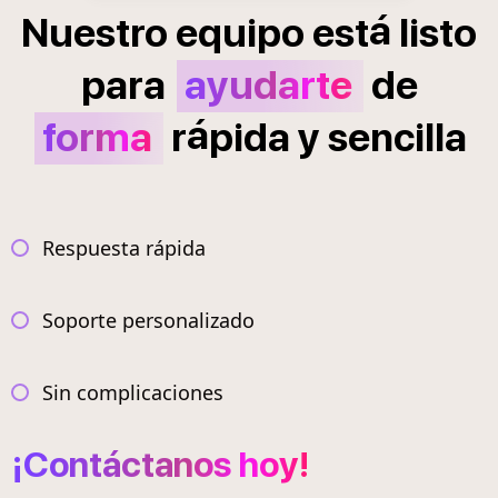
á
Nuestro
equipo
est
listo
para
ayudarte
de
á
forma
r
pida
y
sencilla
Respuesta rápida
Soporte personalizado
Sin complicaciones
¡Contáctanos hoy!