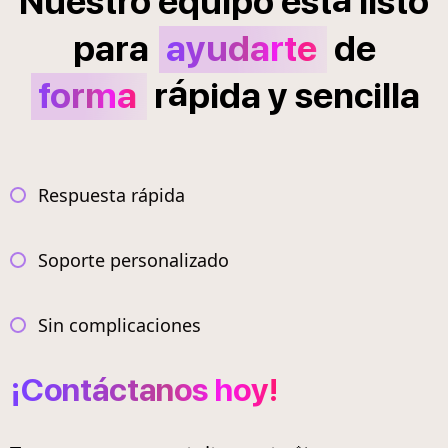
Nuestro
equipo
est
listo
para
ayudarte
de
á
forma
r
pida
y
sencilla
Respuesta rápida
Soporte personalizado
Sin complicaciones
¡Contáctanos hoy!