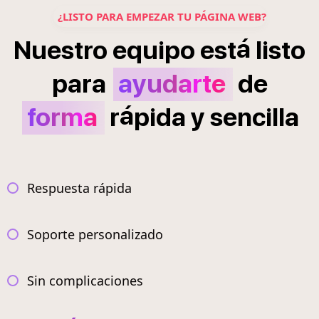
¿LISTO PARA EMPEZAR TU PÁGINA WEB?
á
Nuestro
equipo
est
listo
para
ayudarte
de
á
forma
r
pida
y
sencilla
Respuesta rápida
Soporte personalizado
Sin complicaciones