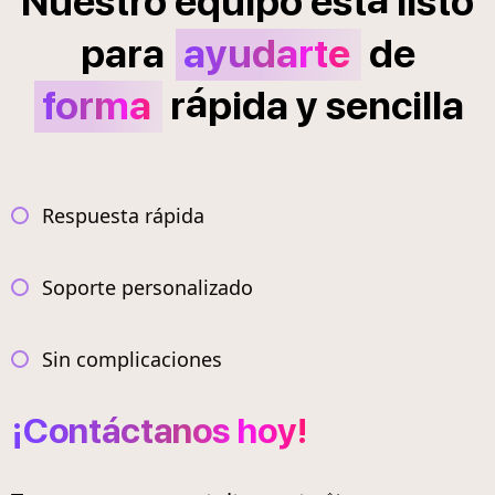
Nuestro
equipo
est
listo
para
ayudarte
de
á
forma
r
pida
y
sencilla
Respuesta rápida
Soporte personalizado
Sin complicaciones
¡Contáctanos hoy!