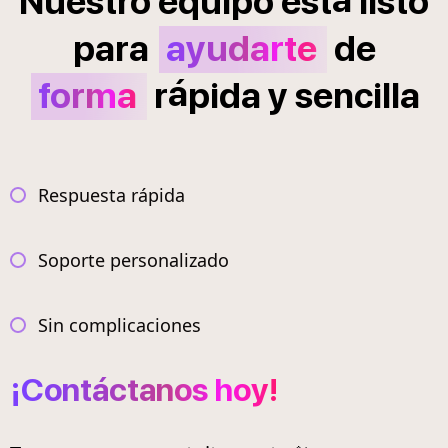
Nuestro
equipo
est
listo
para
ayudarte
de
á
forma
r
pida
y
sencilla
Respuesta rápida
Soporte personalizado
Sin complicaciones
¡Contáctanos hoy!