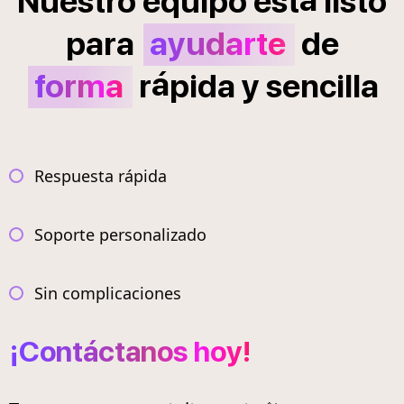
Nuestro
equipo
est
listo
para
ayudarte
de
á
forma
r
pida
y
sencilla
Respuesta rápida
Soporte personalizado
Sin complicaciones
¡Contáctanos hoy!