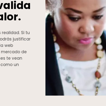
valida
lor.
realidad. Si tu
odrás justificar
 la web
el mercado de
es te vean
o como un