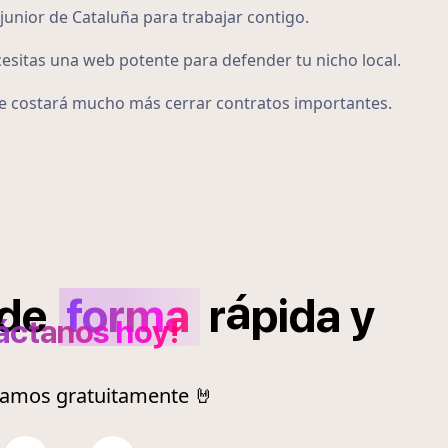
junior de Cataluña para trabajar contigo.
cesitas una web potente para defender tu nicho local.
 te costará mucho más cerrar contratos importantes.
á
de
forma
r
pida
y
áctanos hoy!
ramos gratuitamente 🤘