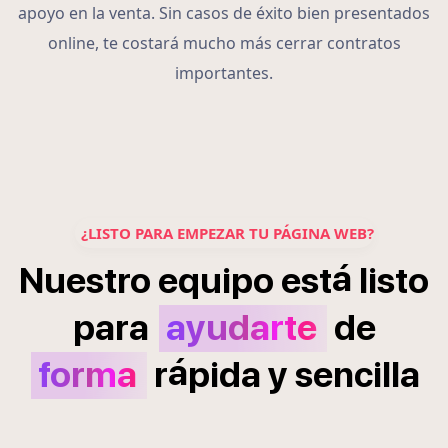
apoyo en la venta. Sin casos de éxito bien presentados
online, te costará mucho más cerrar contratos
importantes.
¿LISTO PARA EMPEZAR TU PÁGINA WEB?
á
Nuestro
equipo
est
listo
para
ayudarte
de
á
forma
r
pida
y
sencilla