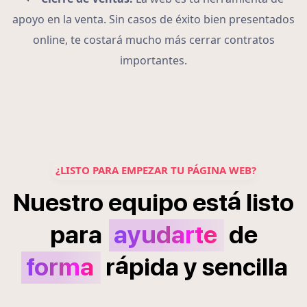
apoyo en la venta. Sin casos de éxito bien presentados
online, te costará mucho más cerrar contratos
importantes.
¿LISTO PARA EMPEZAR TU PÁGINA WEB?
á
Nuestro
equipo
est
listo
para
ayudarte
de
á
forma
r
pida
y
sencilla