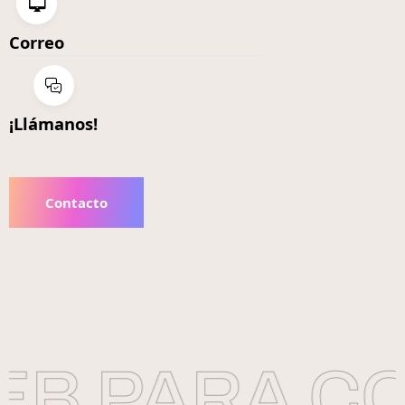
Correo
¡Llámanos!
Contacto
B PARA CO