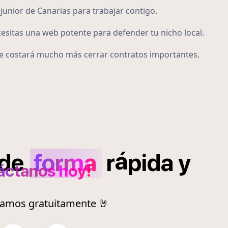
junior de Canarias para trabajar contigo.
cesitas una web potente para defender tu nicho local.
 te costará mucho más cerrar contratos importantes.
á
de
forma
r
pida
y
áctanos hoy!
ramos gratuitamente 🤘