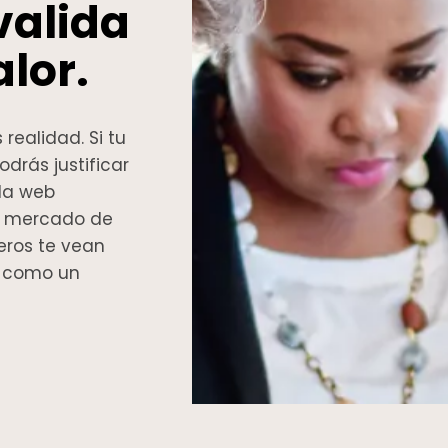
valida
lor.
realidad. Si tu
odrás justificar
 la web
el mercado de
eros te vean
o como un