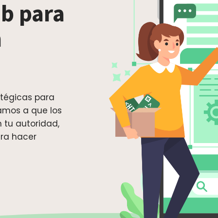
b para
n
tégicas para
amos a que los
 tu autoridad,
ara hacer