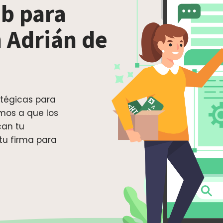
b para
n Adrián de
tégicas para
mos a que los
can tu
 tu firma para