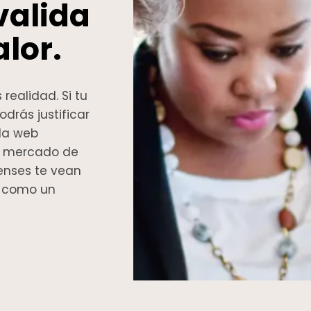
valida
lor.
realidad. Si tu
odrás justificar
 la web
el mercado de
enses te vean
o como un