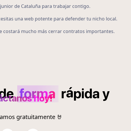
junior de Cataluña para trabajar contigo.
cesitas una web potente para defender tu nicho local.
 te costará mucho más cerrar contratos importantes.
á
de
forma
r
pida
y
áctanos hoy!
ramos gratuitamente 🤘