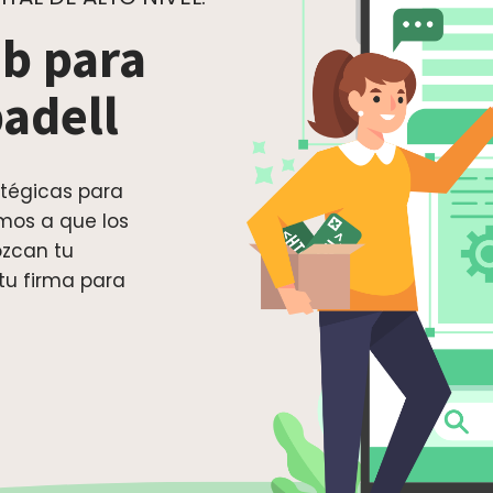
b para
badell
tégicas para
mos a que los
ozcan tu
 tu firma para