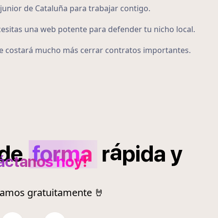
junior de Cataluña para trabajar contigo.
cesitas una web potente para defender tu nicho local.
 te costará mucho más cerrar contratos importantes.
á
de
forma
r
pida
y
áctanos hoy!
ramos gratuitamente 🤘