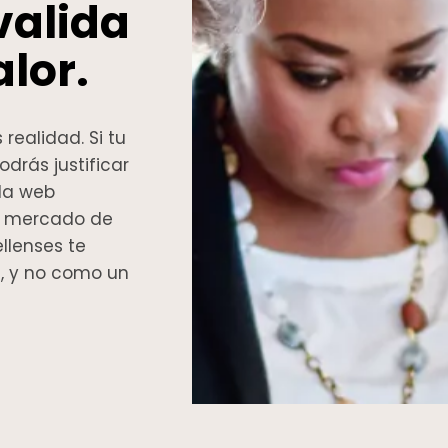
valida
lor.
realidad. Si tu
odrás justificar
 la web
el mercado de
llenses te
, y no como un