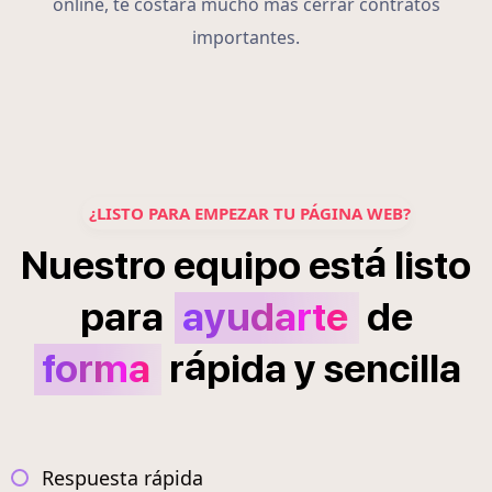
online, te costará mucho más cerrar contratos
importantes.
¿LISTO PARA EMPEZAR TU PÁGINA WEB?
á
Nuestro
equipo
est
listo
para
ayudarte
de
á
forma
r
pida
y
sencilla
Respuesta rápida