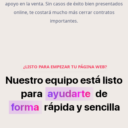
apoyo en la venta. Sin casos de éxito bien presentados
online, te costará mucho más cerrar contratos
importantes.
¿LISTO PARA EMPEZAR TU PÁGINA WEB?
á
Nuestro
equipo
est
listo
para
ayudarte
de
á
forma
r
pida
y
sencilla