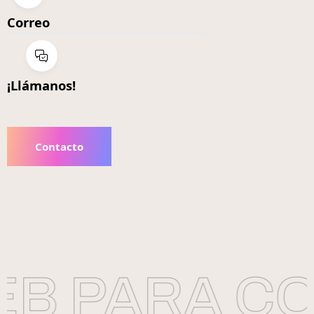
Correo
¡Llámanos!
Contacto
B PARA CO