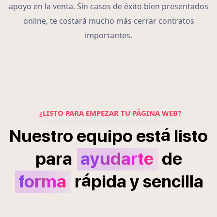
apoyo en la venta. Sin casos de éxito bien presentados
online, te costará mucho más cerrar contratos
importantes.
¿LISTO PARA EMPEZAR TU PÁGINA WEB?
á
Nuestro
equipo
est
listo
para
ayudarte
de
á
forma
r
pida
y
sencilla