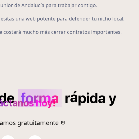
unior de Andalucía para trabajar contigo.
cesitas una web potente para defender tu nicho local.
 te costará mucho más cerrar contratos importantes.
á
de
forma
r
pida
y
áctanos hoy!
ramos gratuitamente 🤘