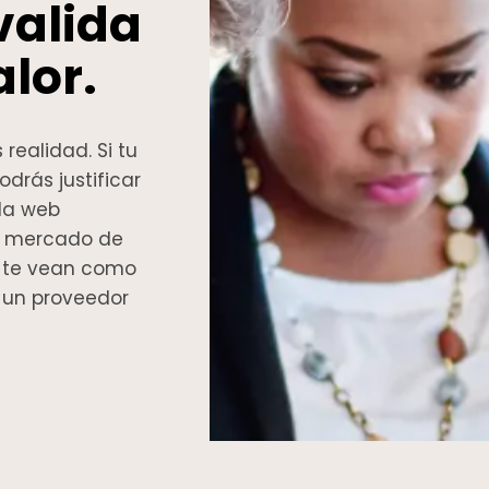
valida
lor.
realidad. Si tu
odrás justificar
 la web
el mercado de
s te vean como
o un proveedor