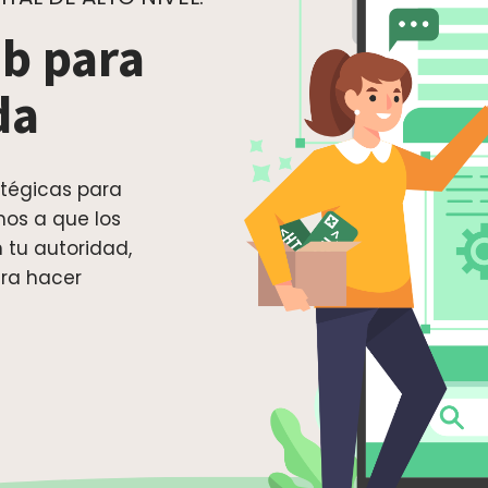
b para
da
tégicas para
os a que los
 tu autoridad,
ara hacer