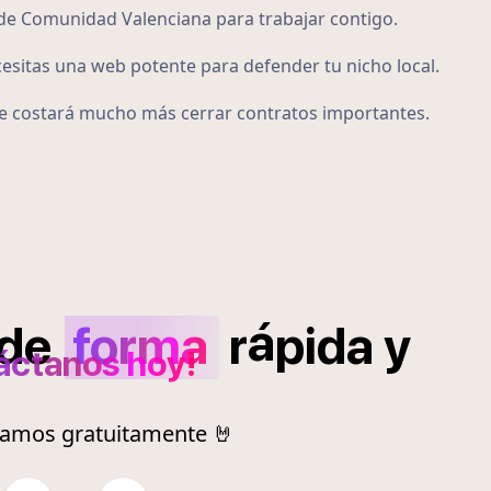
 de Comunidad Valenciana para trabajar contigo.
cesitas una web potente para defender tu nicho local.
 te costará mucho más cerrar contratos importantes.
á
de
forma
r
pida
y
áctanos hoy!
ramos gratuitamente 🤘