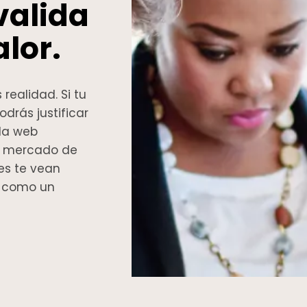
valida
lor.
realidad. Si tu
odrás justificar
 la web
el mercado de
es te vean
o como un