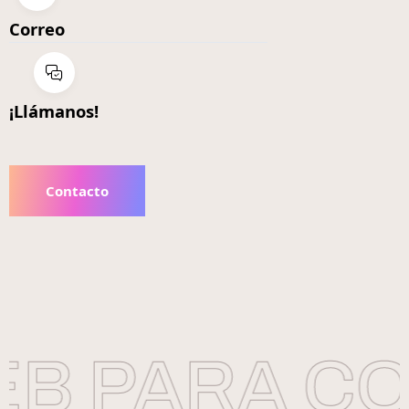
Correo
¡Llámanos!
Contacto
B PARA CO