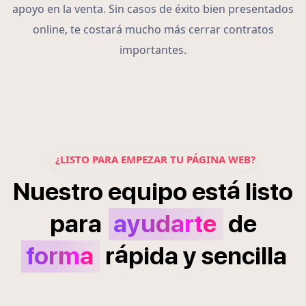
apoyo en la venta. Sin casos de éxito bien presentados
online, te costará mucho más cerrar contratos
importantes.
¿LISTO PARA EMPEZAR TU PÁGINA WEB?
á
Nuestro
equipo
est
listo
para
ayudarte
de
á
forma
r
pida
y
sencilla